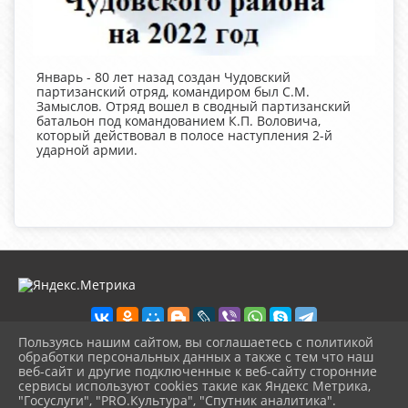
Январь - 80 лет назад создан Чудовский
партизанский отряд, командиром был С.М.
Замыслов. Отряд вошел в сводный партизанский
батальон под командованием К.П. Воловича,
который действовал в полосе наступления 2-й
ударной армии.
Пользуясь нашим сайтом, вы соглашаетесь с политикой
обработки персональных данных а также с тем что наш
веб-сайт и другие подключенные к веб-сайту сторонние
2026 г. chudovolibrary.ru
сервисы используют cookies такие как Яндекс Метрика,
Вход
"Госуслуги", "PRO.Культура", "Спутник аналитика".
Карта сайта
^