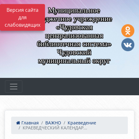
Муниципальное
Версия сайта
для
бюджетное учреждение
слабовидящих
«Чудовская
централизованная
библиотечная система»
Чудовский
муниципальный округ
Главная
ВАЖНО
Краеведение
КРАЕВЕДЧЕСКИЙ КАЛЕНДАР...