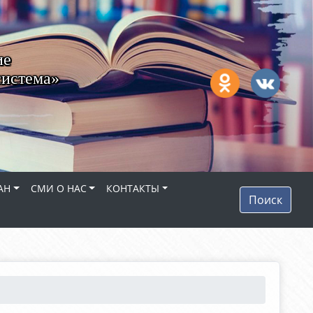
ие
система»
АН
СМИ О НАС
КОНТАКТЫ
Поиск