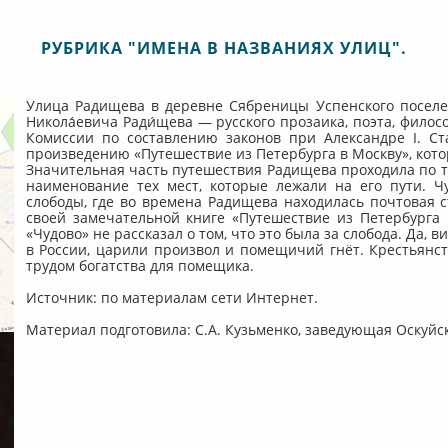
РУБРИКА "ИМЕНА В НАЗВАНИЯХ УЛИЦ".
Улица Радищева в деревне Сябреницы Успенского поселен
Никола́евича Ради́щева — русского прозаика, поэта, филос
Комиссии по составлению законов при Александре I. Ст
произведению «Путешествие из Петербурга в Москву», кото
Значительная часть путешествия Радищева проходила по т
наименование тех мест, которые лежали на его пути. Ч
слободы, где во времена Радищева находилась почтовая 
своей замечательной книге «Путешествие из Петербурга
«Чудово» не рассказал о том, что это была за слобода. Да, в
в России, царили произвол и помещичий гнёт. Крестьянст
трудом богатства для помещика.
Источник: по материалам сети Интернет.
Материал подготовила: С.А. Кузьменко, заведующая Оскуйс