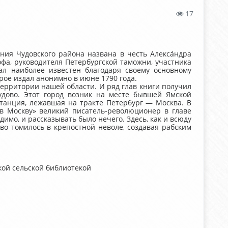
17
ия Чудовского района названа в честь Алекса́ндра
офа, руководителя Петербургской таможни, участника
ал наиболее известен благодаря своему основному
рое издал анонимно в июне 1790 года.
ерритории нашей области. И ряд глав книги получил
удово. Этот город возник на месте бывшей Ямской
станция, лежавшая на тракте Петербург — Москва. В
 в Москву» великий писатель-революционер в главе
идимо, и рассказывать было нечего. Здесь, как и всюду
во томилось в крепостной неволе, создавая рабским
кой сельской библиотекой