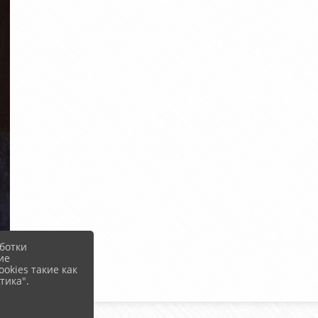
ботки
ие
okies такие как
тика".