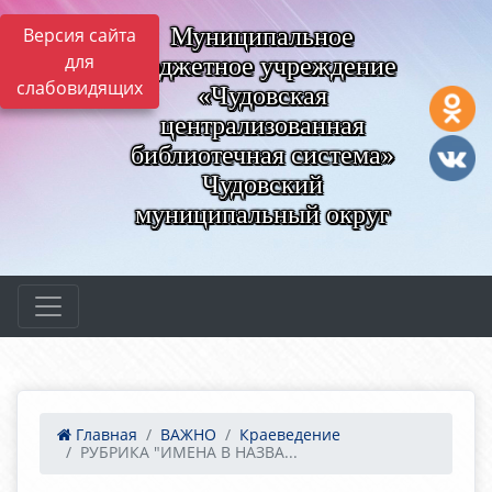
Муниципальное
Версия сайта
для
бюджетное учреждение
слабовидящих
«Чудовская
централизованная
библиотечная система»
Чудовский
муниципальный округ
Главная
ВАЖНО
Краеведение
РУБРИКА "ИМЕНА В НАЗВА...