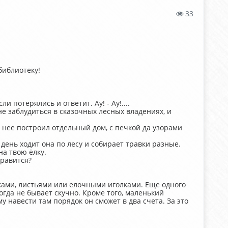
33
 библиотеку!
 потерялись и ответит. Ау! - Ау!....
не заблудиться в сказочных лесных владениях, и
 нее построил отдельный дом, с печкой да узорами
день ходит она по лесу и собирает травки разные.
а твою ёлку.
Нравится?
ками, листьями или елочными иголками. Еще одного
огда не бывает скучно. Кроме того, маленький
му навести там порядок он сможет в два счета. За это