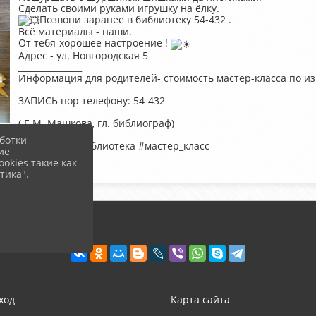
Сделать своими руками игрушку на ëлку.
Позвони заранее в библиотеку 54-432 .
Всё материалы - наши.
От тебя-хорошее настроение !
Адрес - ул. Новгородская 5
_______________
Информация для родителей- стоимость мастер-класса по из
ЗАПИСЬ пор телефону: 54-432
( Е.М. Машкова, гл. библиограф)
ботки
#Чудовская_библиотека #мастер_класс
ие
okies такие как
тика".
ход
Карта сайта