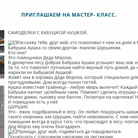
ПРИГЛАШАЕМ НА МАСТЕР- КЛАСС.
САМОДЕЛКИ С БАБУШКОЙ АУШКОЙ.
Расскажу тебе, друг мой, кто пожаловал к нам на днях в
Бабушка Аушка со своим другом- ëжиком Шуршиком.
Кто они?
Это помощники Деда Мороза.
В дремучем лесу Добрая Бабушка Аушка услышит ваш зов, если
За то, что помогает путникам найти верный путь домой, да 
нарекли ее Бабушкой Аушкой.
Живёт она в хоромах Деда Мороза, который специально для
причудливыми. Дом всегда полон гостей.
Аушка известная травница - любую хворь вылечит! Каждый 
Бабушка напоит целебным чаем. Поможет сделать игрушку н
Можно домик, тыковку или бантик. Посмотри на картинки! 
И помощник есть у неё
ШУРШИК
Это - ëжик, подобранный в лесу. Он любит пошуршать шиш
такого озорника, как Шуршик, найти невозможно. С ним ник
помощник всегда в курсе того, что происходит в лесу, поэто
Дед Мороз ему очень благодарен.
Приходи, друг мой, подивиться да порадоваться.
Пошуршать с Шуршиком шишками да листиками.