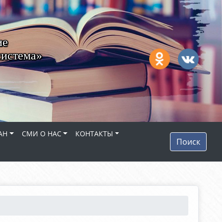
ие
система»
АН
СМИ О НАС
КОНТАКТЫ
Поиск