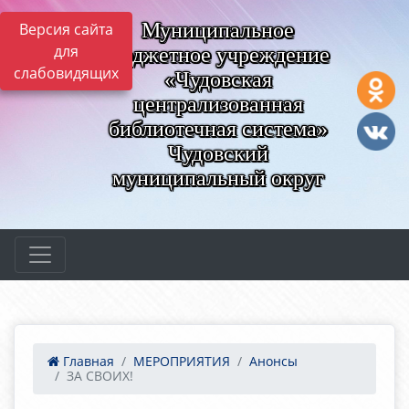
Муниципальное
Версия сайта
для
бюджетное учреждение
слабовидящих
«Чудовская
централизованная
библиотечная система»
Чудовский
муниципальный округ
Главная
МЕРОПРИЯТИЯ
Анонсы
ЗА СВОИХ!