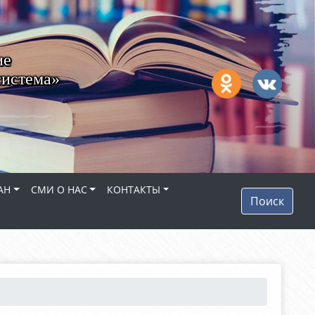
ие
система»
АН
СМИ О НАС
КОНТАКТЫ
Поиск