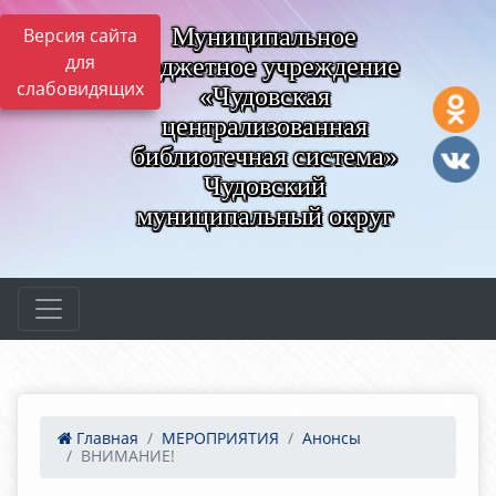
Муниципальное
Версия сайта
для
бюджетное учреждение
слабовидящих
«Чудовская
централизованная
библиотечная система»
Чудовский
муниципальный округ
Главная
МЕРОПРИЯТИЯ
Анонсы
ВНИМАНИЕ!