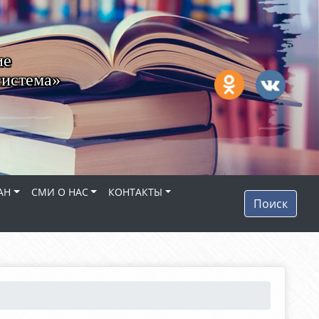
ие
система»
АН
СМИ О НАС
КОНТАКТЫ
Поиск