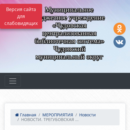
Муниципальное
Версия сайта
для
бюджетное учреждение
слабовидящих
«Чудовская
централизованная
библиотечная система»
Чудовский
муниципальный округ
Главная
МЕРОПРИЯТИЯ
Новости
НОВОСТИ. ТРЕГУБОВСКАЯ ...