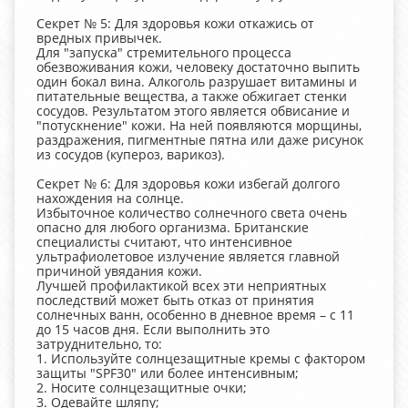
Секрет № 5: Для здоровья кожи откажись от
вредных привычек.
Для "запуска" стремительного процесса
обезвоживания кожи, человеку достаточно выпить
один бокал вина. Алкоголь разрушает витамины и
питательные вещества, а также обжигает стенки
сосудов. Результатом этого является обвисание и
"потускнение" кожи. На ней появляются морщины,
раздражения, пигментные пятна или даже рисунок
из сосудов (купероз, варикоз).
Секрет № 6: Для здоровья кожи избегай долгого
нахождения на солнце.
Избыточное количество солнечного света очень
опасно для любого организма. Британские
специалисты считают, что интенсивное
ультрафиолетовое излучение является главной
причиной увядания кожи.
Лучшей профилактикой всех эти неприятных
последствий может быть отказ от принятия
солнечных ванн, особенно в дневное время – с 11
до 15 часов дня. Если выполнить это
затруднительно, то:
1. Используйте солнцезащитные кремы с фактором
защиты "SPF30" или более интенсивным;
2. Носите солнцезащитные очки;
3. Одевайте шляпу;