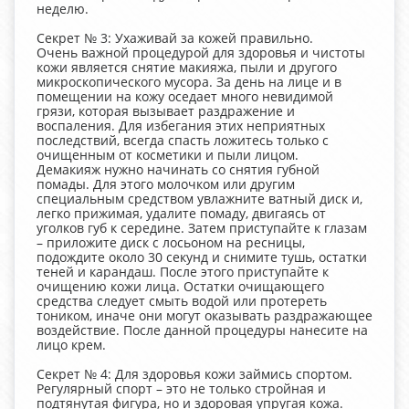
неделю.
Секрет № 3: Ухаживай за кожей правильно.
Очень важной процедурой для здоровья и чистоты
кожи является снятие макияжа, пыли и другого
микроскопического мусора. За день на лице и в
помещении на кожу оседает много невидимой
грязи, которая вызывает раздражение и
воспаления. Для избегания этих неприятных
последствий, всегда спасть ложитесь только с
очищенным от косметики и пыли лицом.
Демакияж нужно начинать со снятия губной
помады. Для этого молочком или другим
специальным средством увлажните ватный диск и,
легко прижимая, удалите помаду, двигаясь от
уголков губ к середине. Затем приступайте к глазам
– приложите диск с лосьоном на ресницы,
подождите около 30 секунд и снимите тушь, остатки
теней и карандаш. После этого приступайте к
очищению кожи лица. Остатки очищающего
средства следует смыть водой или протереть
тоником, иначе они могут оказывать раздражающее
воздействие. После данной процедуры нанесите на
лицо крем.
Секрет № 4: Для здоровья кожи займись спортом.
Регулярный спорт – это не только стройная и
подтянутая фигура, но и здоровая упругая кожа.