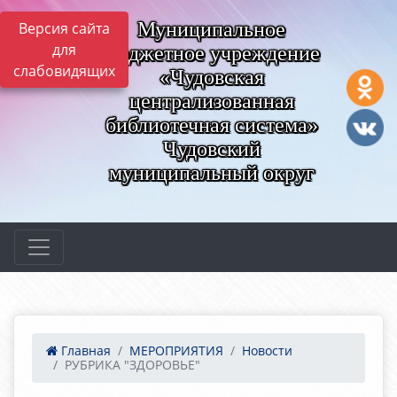
Муниципальное
Версия сайта
для
бюджетное учреждение
слабовидящих
«Чудовская
централизованная
библиотечная система»
Чудовский
муниципальный округ
Главная
МЕРОПРИЯТИЯ
Новости
РУБРИКА "ЗДОРОВЬЕ"