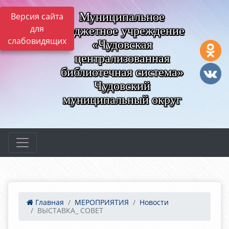
Муниципальное
Версия сайта
для
бюджетное учреждение
слабовидящих
«Чудовская
централизованная
библиотечная система»
Чудовский
муниципальный округ
Главная
МЕРОПРИЯТИЯ
Новости
ВЫСТАВКА_ СОВЕТ