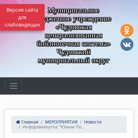
Муниципальное
Версия сайта
для
бюджетное учреждение
слабовидящих
«Чудовская
централизованная
библиотечная система»
Чудовский
муниципальный округ
Главная
МЕРОПРИЯТИЯ
Новости
Информминутка "Юным По...