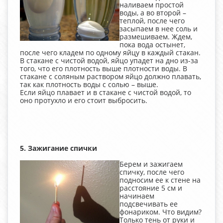
наливаем простой
воды, а во второй –
теплой, после чего
засыпаем в нее соль и
размешиваем. Ждем,
пока вода остынет,
после чего кладем по одному яйцу в каждый стакан.
В стакане с чистой водой, яйцо упадет на дно из-за
того, что его плотность выше плотности воды. В
стакане с соляным раствором яйцо должно плавать,
так как плотность воды с солью – выше.
Если яйцо плавает и в стакане с чистой водой, то
оно протухло и его стоит выбросить.
5. Зажигание спички
Берем и зажигаем
спичку, после чего
подносим ее к стене на
расстояние 5 см и
начинаем
подсвечивать ее
фонариком. Что видим?
Только тень от руки и