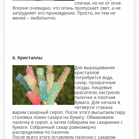
спички, но не от огня.
Вполне очевидно, что огонь пропускает свет, а не
затрудняет его прохождение. Просто, но тем не
менее – любопытно.
6. Кристаллы
Для выращивания
кристаллов
потребуется вода,
сахар, прозрачные
сосуды, пищевые
красители, кастрюля,
палочки и плотная
бумага. Для начала в
четверти стакана
варим сахарный сироп. После этого высыпаем пару
столовых ложек сахара на бумагу. Обмакиваем
палочку в сироп, а затем собираем ею сахаринки с
бумаги. Собранный сахар равномерно
распределяем по палочке.
После всего этого оставляем палочки с сахаром