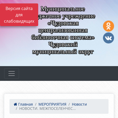
Муниципальное
Версия сайта
для
бюджетное учреждение
слабовидящих
«Чудовская
централизованная
библиотечная система»
Чудовский
муниципальный округ
Главная
МЕРОПРИЯТИЯ
Новости
НОВОСТИ. МЕЖПОСЕЛЕНЧЕС...