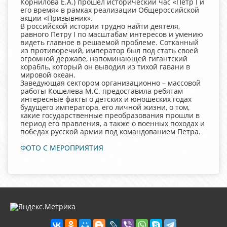
Корнилова Е.А.) прошел исторический час «Петр I и
его время» в рамках реализации Общероссийской
акции «Призывник».
В российской истории трудно найти деятеля,
равного Петру I по масштабам интересов и умению
видеть главное в решаемой проблеме. Сотканный
из противоречий, император был под стать своей
огромной державе, напоминающей гигантский
корабль, который он выводил из тихой гавани в
мировой океан.
Заведующая сектором организационно – массовой
работы Кошелева М.С. предоставила ребятам
интересные факты о детских и юношеских годах
будущего императора, его личной жизни, о том,
какие государственные преобразования прошли в
период его правления, а также о военных походах и
победах русской армии под командованием Петра.
ФОТО С МЕРОПРИЯТИЯ