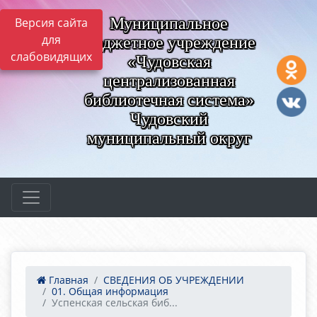
Муниципальное
Версия сайта
для
бюджетное учреждение
слабовидящих
«Чудовская
централизованная
библиотечная система»
Чудовский
муниципальный округ
Главная
СВЕДЕНИЯ ОБ УЧРЕЖДЕНИИ
01. Общая информация
Успенская сельская биб...