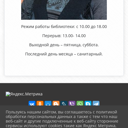
Режим работы библиотеки: с 10.00 до 18.00
Перерыв: 13.00- 14.00
Выходной день – пятница, суббота.
Последний день месяца – санитарный.
Пользуясь нашим сайтом, вы соглашаетесь с политикой
обработки персональных данных а также с тем что наш
веб-сайт и другие подключенные к веб-сайту сторонние
2026 г. chudovolibrary.ru
сервисы используют cookies такие как Яндекс Метрика,
Вход