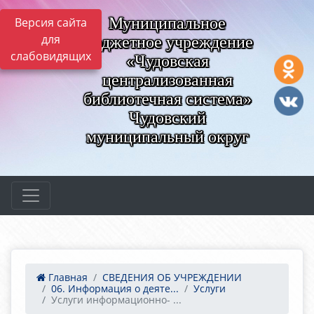
Муниципальное
Версия сайта
для
бюджетное учреждение
слабовидящих
«Чудовская
централизованная
библиотечная система»
Чудовский
муниципальный округ
Главная
СВЕДЕНИЯ ОБ УЧРЕЖДЕНИИ
06. Информация о деяте...
Услуги
Услуги информационно- ...