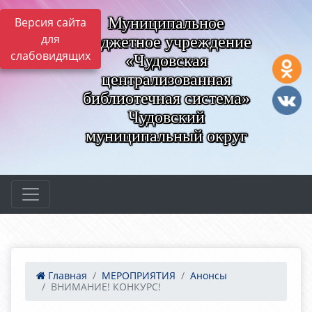
Муниципальное
Версия сайта
для
бюджетное учреждение
слабовидящих
«Чудовская
централизованная
библиотечная система»
Чудовский
муниципальный округ
Главная
МЕРОПРИЯТИЯ
Анонсы
ВНИМАНИЕ! КОНКУРС!