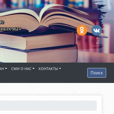
ие
система»
АН
СМИ О НАС
КОНТАКТЫ
Поиск