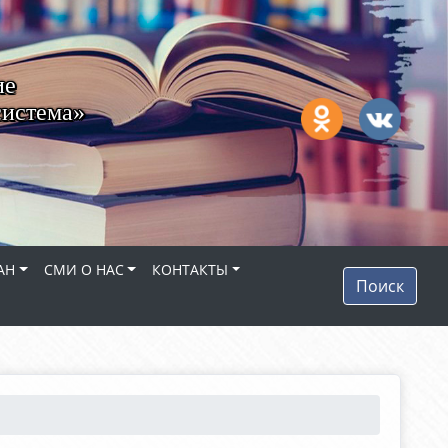
ие
система»
АН
СМИ О НАС
КОНТАКТЫ
Поиск