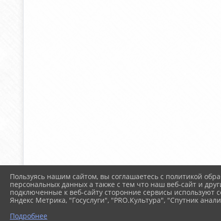
Пользуясь нашим сайтом, вы соглашаетесь с политикой обра
персональных данных а также с тем что наш веб-сайт и друг
подключенные к веб-сайту сторонние сервисы используют co
Яндекс Метрика, "Госуслуги", "PRO.Культура", "Спутник анали
Подробнее