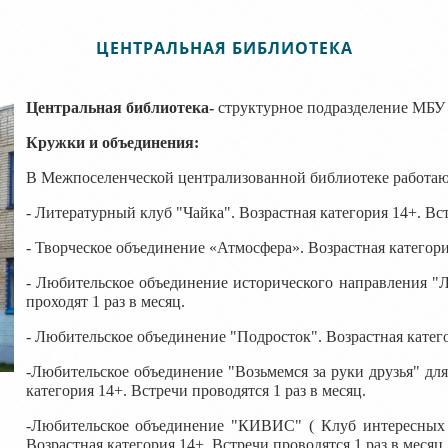
ЦЕНТРАЛЬНАЯ БИБЛИОТЕКА
Центральная библиотека-
структурное подразделение
МБУ 
Кружки и объединения:
В Межпоселенческой централизованной библиотеке работаю
- Литературный клуб "Чайка". Возрастная категория 14+. Вст
- Творческое объединение «Атмосфера». Возрастная категория
- Любительское объединение исторического направления "Л
проходят 1 раз в месяц.
- Любительское объединение "Подросток". Возрастная катего
-Любительское объединение "Возьмемся за руки друзья" дл
категория 14+. Встречи проводятся 1 раз в месяц.
-Любительское объединение "КИВИС" ( Клуб интересных 
Возрастная категория 14+. Встречи проводятся 1 раз в месяц.