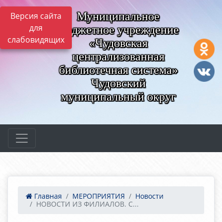
Муниципальное
Версия сайта
для
бюджетное учреждение
слабовидящих
«Чудовская
централизованная
библиотечная система»
Чудовский
муниципальный округ
Главная
МЕРОПРИЯТИЯ
Новости
НОВОСТИ ИЗ ФИЛИАЛОВ. С...