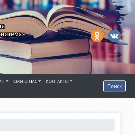
ие
система»
АН
СМИ О НАС
КОНТАКТЫ
Поиск