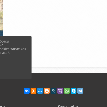
ботки
ие
okies такие как
тика".
ход
Карта сайта