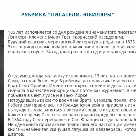
РУБРИКА "ПИСАТЕЛИ- ЮБИЛЯРЫ"
185 лет исполняется со дня рождения знаменитого писател
Лэнгхорн Клеменс (Марк Твен творческий псевдоним).
Будущий классик американской литературы родился в 1835 
Этот период ознаменовался появлением в поле зрения комет
вернулась спустя 74 года, как раз в тот год и день, когда пи
Отец умер, когда мальчику исполнилось 13 лет, мать прожи
Сэма, в семье было еще 3 ребенка: два мальчика и девочка
брат Сэма Орайон. Именно он открыл семейное дело: стал и
сначала в качестве наборщика, а потом как журналист. В к
побывал в Сент-Луисе и в Нью-Йорке.
Потрудившись какое-то время на брата, Сэмюэль понял, что 
Работа ему нравилась, но Гражданская война привела к ис
вынужден снова заняться поисками средств к существован
Какое-то время Сэмюэль воевал в рядах народного ополчен
В 1864 году Сэм перебрался в Сан-Франциско, где начал рабо
Ни одна книга прозаика не подписана его настоящим имен
книга «Знаменитая скачущая лягушка из Калавераса», кото
штатов.