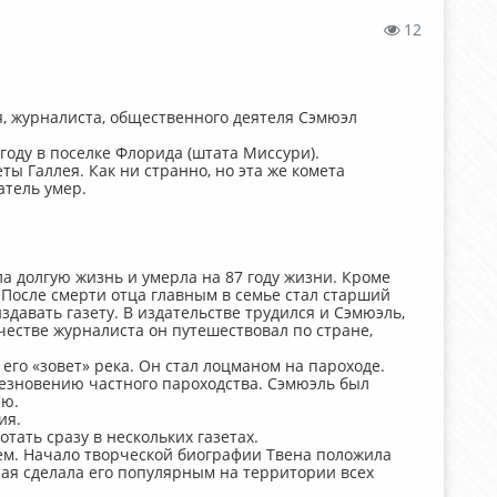
12
я, журналиста, общественного деятеля Сэмюэл
году в поселке Флорида (штата Миссури).
ы Галлея. Как ни странно, но эта же комета
сатель умер.
ла долгую жизнь и умерла на 87 году жизни. Кроме
. После смерти отца главным в семье стал старший
здавать газету. В издательстве трудился и Сэмюэль,
ачестве журналиста он путешествовал по стране,
его «зовет» река. Он стал лоцманом на пароходе.
чезновению частного пароходства. Сэмюэль был
ию.
ия.
тать сразу в нескольких газетах.
ем. Начало творческой биографии Твена положила
рая сделала его популярным на территории всех