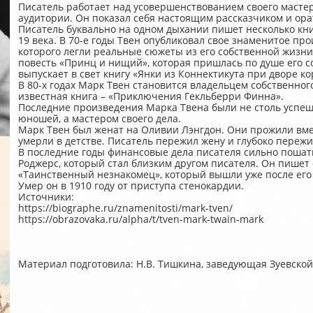
Писатель работает над усовершенствованием своего мастер
аудитории. Он показал себя настоящим рассказчиком и ора
Писатель буквально на одном дыхании пишет несколько книг
19 века. В 70-е годы Твен опубликовал свое знаменитое пр
которого легли реальные сюжеты из его собственной жизни
повесть «Принц и нищий», которая пришлась по душе его с
выпускает в свет книгу «Янки из Коннектикута при дворе ко
В 80-х годах Марк Твен становится владельцем собственного
известная книга – «Приключения Гекльберри Финна».
Последние произведения Марка Твена были не столь успеш
юношей, а мастером своего дела.
Марк Твен был женат на Оливии Лэнгдон. Они прожили вмест
умерли в детстве. Писатель пережил жену и глубоко пережи
В последние годы финансовые дела писателя сильно пошат
Роджерс, который стал близким другом писателя. Он пишет
«Таинственный незнакомец», который вышли уже после его
Умер он в 1910 году от приступа стенокардии.
Источники:
https://biographe.ru/znamenitosti/mark-tven/
https://obrazovaka.ru/alpha/t/tven-mark-twain-mark
Материал подготовила: Н.В. Тишкина, заведующая Зуевской