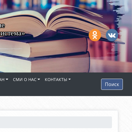
ие
система»
АН
СМИ О НАС
КОНТАКТЫ
Поиск