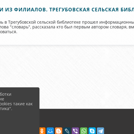
И ИЗ ФИЛИАЛОВ. ТРЕГУБОВСКАЯ СЕЛЬСКАЯ БИБ
ень в Трегубовской сельской библиотеке прошел информационны
ова "словарь", рассказала кто был первым автором словаря, вм
оваться.
ботки
ие
okies такие как
тика".