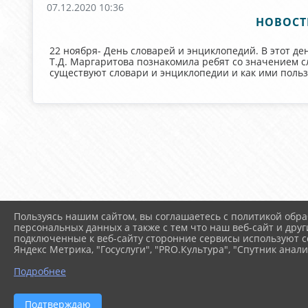
07.12.2020 10:36
НОВОСТ
22 ноября- День словарей и энциклопедий. В этот д
Т.Д. Маргаритова познакомила ребят со значением сл
существуют словари и энциклопедии и как ими польз
Пользуясь нашим сайтом, вы соглашаетесь с политикой обра
персональных данных а также с тем что наш веб-сайт и друг
подключенные к веб-сайту сторонние сервисы используют co
Яндекс Метрика, "Госуслуги", "PRO.Культура", "Спутник анали
Подробнее
Подтверждаю