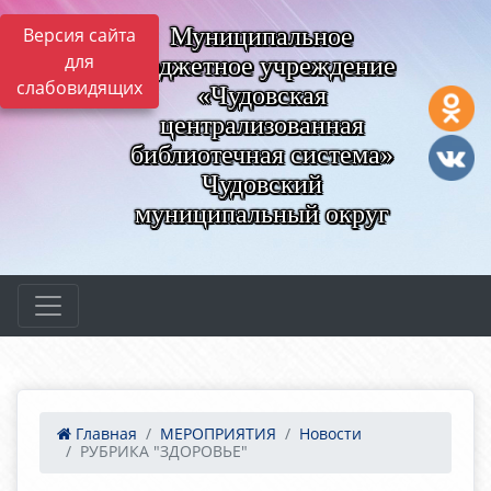
Муниципальное
Версия сайта
для
бюджетное учреждение
слабовидящих
«Чудовская
централизованная
библиотечная система»
Чудовский
муниципальный округ
Главная
МЕРОПРИЯТИЯ
Новости
РУБРИКА "ЗДОРОВЬЕ"