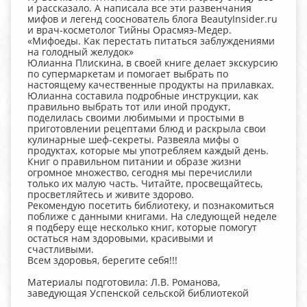
и рассказало. А написала все эти развенчания
мифов и легенд сооснователь блога BeautyInsider.ru
и врач-косметолог Тийны Орасмяэ-Медер.
«Мифоеды. Как перестать питаться заблуждениями
на голодный желудок»
Юлианна Плискина, в своей книге делает экскурсию
по супермаркетам и помогает выбрать по
настоящему качественные продукты на прилавках.
Юлианна составила подробные инструкции, как
правильно выбрать тот или иной продукт,
поделилась своими любимыми и простыми в
приготовлении рецептами блюд и раскрыла свои
кулинарные шеф-секреты. Развеяла мифы о
продуктах, которые мы употребляем каждый день.
Книг о правильном питании и образе жизни
огромное множество, сегодня мы перечислили
только их малую часть. Читайте, просвещайтесь,
просветляйтесь и живите здорово.
Рекомендую посетить библиотеку, и познакомиться
поближе с данными книгами. На следующей неделе
я подберу еще несколько книг, которые помогут
остаться нам здоровыми, красивыми и
счастливыми.
Всем здоровья, берегите себя!!!
Материалы подготовила: Л.В. Романова,
заведующая Успенской сельской библиотекой