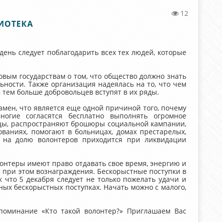
12
ИОТЕКА
день следует поблагодарить всех тех людей, которые
вым государствам о том, что общество должно знать
ности. Также организация надеялась на то, что чем
 тем больше добровольцев вступят в их ряды.
амен, что является еще одной причиной того, почему
ногие согласятся бесплатно выполнять огромное
ицы, распространяют брошюры социальной кампании,
ваниях, помогают в больницах, домах престарелых,
ы на долю волонтеров приходится при ликвидации
онтеры имеют право отдавать свое время, энергию и
 при этом вознаграждения. Бескорыстные поступки в
 что 5 декабря следует не только пожелать удачи и
ных бескорыстных поступках. Начать можно с малого,
апоминание «Кто такой волонтер?» Приглашаем Вас