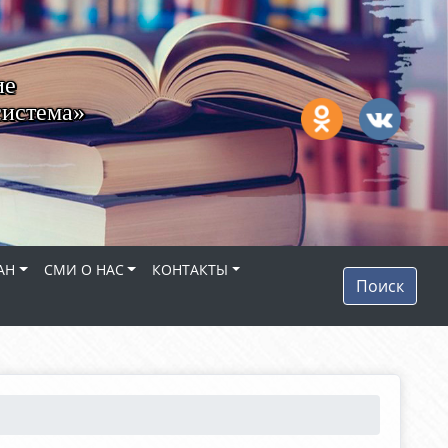
ие
система»
АН
СМИ О НАС
КОНТАКТЫ
Поиск