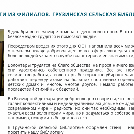
ТИ ИЗ ФИЛИАЛОВ. ГРУЗИНСКАЯ СЕЛЬСКАЯ БИБЛ
5 декабря во всем мире отмечают день волонтеров. В этот 
безвозмездно трудятся и помогают людям.
Посредством введения этого дня ООН напомнила всем миро
о немалом вкладе добровольцев во все сферы жизнедеятель
больше людей узнает о службе волонтеров и ее значимости,
Волонтеры трудятся на благо общества, не прося ничего вз
они удостоились собственного праздника. Все же нем
количество работы, а волонтеры бескорыстно убирают ул
работают переводчиками на больших спортивных соревно
детских домах и многое, многое другое. Немало работ
последствий стихийных бедствий.
Во Всемирной декларации добровольцев говорится, что вол
талант коллективным и индивидуальным акциям, не ожидая
современном мире – редкость, но они так необходимы. Так
счастья всем волонтерам мира, но и задуматься о собствен
например, покормить бездомного пса.
В Грузинской сельской библиотеке оформлен стенд – н
посетить нашу библиотеку.