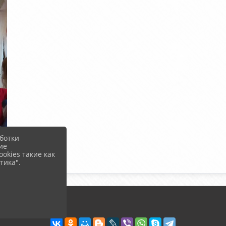
ботки
ие
okies такие как
тика".