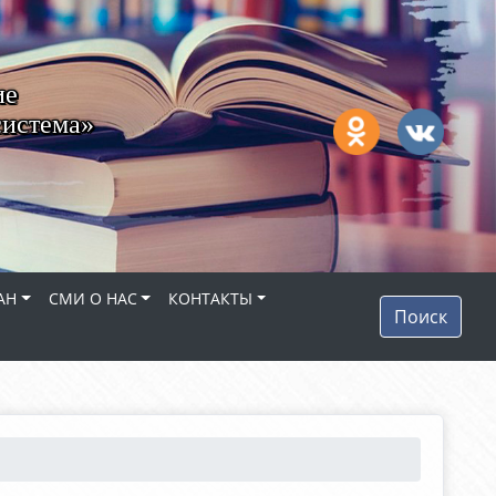
ие
система»
АН
СМИ О НАС
КОНТАКТЫ
Поиск