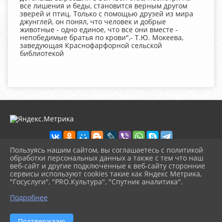
все лишения и беды, становится верным другом
зверей и птиц. Только с помощью друзей из мира
джунглей, он понял, что человек и добрые
животные - одно единое, что все они вместе -
непобедимые братья по крови",- Т.Ю. Мокеева,
заведующая Краснофарфорной сельской
библиотекой
Пользуясь нашим сайтом, вы соглашаетесь с политикой
обработки персональных данных а также с тем что наш
веб-сайт и другие подключенные к веб-сайту сторонние
2026 г. chudovolibrary.ru
сервисы используют cookies такие как Яндекс Метрика,
Вход
"Госуслуги", "PRO.Культура", "Спутник аналитика".
Карта сайта
^
Политика обработки персональных данных
Подробнее
Сделано на KubCMS
Разработка и поддержка
Подтверждаю