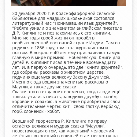
30 декабря 2020 г. в Краснофарфорной сельской
библиотеке для младших школьников состоялся
литературный час "Понимавший язык джунглей".
"Ребята узнали о знаменитом английском писателе
Д.Р. Киплинге и познакомились с его книгами.
Многие годы своей жизни он провёл в
необыкновенной восточной стране Индии. Там он
родился в 1866 году, там стал журналистом и
поэтом. В возрасте 40 лет ему присваивают самую
главную в мире премию - Нобелевскую. Книги для
детей Р. Киплинг писал в течение восемнадцати
лет. И, в первую очередь, это две "Книги джунглей",
где собраны рассказы о животном царстве,
подчиняющемуся великому Закону Джунглей.
Именно сюда вошли знаменитые рассказы о
Маугли, а также другие сказки.
Сказки эти о тех давних временах, когда люди ещё
только учились писать, заводили дружбу с конём,
коровой и собакою, а животные приобретали свои
отличительные черты: кит - свою глотку, верблюд -
горб, слонёнок - хобот.
Вершиной творчества Р. Киплинга по праву
остаётся великая и мудрая сказка "Маугли",
повествующая о том, как маленький человечий
детёныш, выросший в волчьей стае, несмотря на