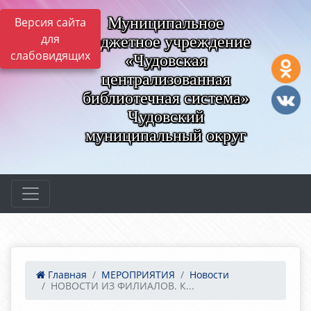
Муниципальное
Версия сайта
для
бюджетное учреждение
слабовидящих
«Чудовская
централизованная
библиотечная система»
Чудовский
муниципальный округ
Главная
МЕРОПРИЯТИЯ
Новости
НОВОСТИ ИЗ ФИЛИАЛОВ. К...