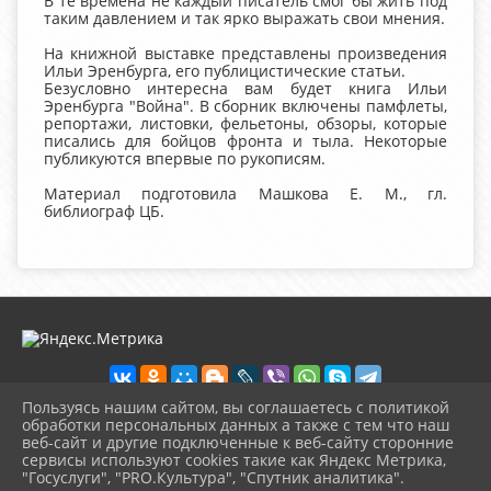
В те времена не каждый писатель смог бы жить под
таким давлением и так ярко выражать свои мнения.
На книжной выставке представлены произведения
Ильи Эренбурга, его публицистические статьи.
Безусловно интересна вам будет книга Ильи
Эренбурга "Война". В сборник включены памфлеты,
репортажи, листовки, фельетоны, обзоры, которые
писались для бойцов фронта и тыла. Некоторые
публикуются впервые по рукописям.
Материал подготовила Машкова Е. М., гл.
библиограф ЦБ.
Пользуясь нашим сайтом, вы соглашаетесь с политикой
обработки персональных данных а также с тем что наш
веб-сайт и другие подключенные к веб-сайту сторонние
2026 г. chudovolibrary.ru
сервисы используют cookies такие как Яндекс Метрика,
Вход
"Госуслуги", "PRO.Культура", "Спутник аналитика".
Карта сайта
^