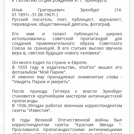
к 130-летию со дня рождения И. Г. Эренбурга.
Илья Григорьевич Эренбург (14.
01.1891г.-31.08.1967г.)
Русский писатель, поэт, публицист, журналист,
переводчик, общественный деятель, фотограф.
Его имя и талант публициста широко
использовались советской пропагандой для
создания привлекательного образа Советского
Союза за границей. В его статьях высоко звучала
вера в,, светлое будущее нового человека".
Он много ездил по стране и Европе.
В 1933 году в издательстве,, ИзоГиз" вышел его
фотоальбом "Мой Париж".
И именно ему принадлежат знаменитые слова :
"Увидеть Париж и умереть".
После прихода Гитлера к власти Эренбург
становится крупнейшим мастером антинацистской
пропаганды.
В 1936-39годах работал военным корреспондентом
газеты "Известия".
В годы Великой Отечественной войны был
корреспондентом газеты "Красная Звезда ".
Прославился пропагандистскими антинемецкими