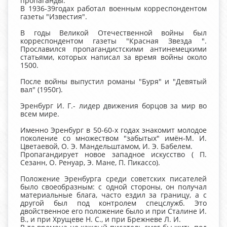
пропаганды.
В 1936-39годах работал военным корреспондентом
газеты "Известия".
В годы Великой Отечественной войны был
корреспондентом газеты "Красная Звезда ".
Прославился пропагандистскими антинемецкими
статьями, которых написал за время войны около
1500.
После войны выпустил романы "Буря" и "Девятый
вал" (1950г).
Эренбург И. Г.- лидер движения борцов за мир во
всем мире.
Именно Эренбург в 50-60-х годах знакомит молодое
поколение со множеством "забытых" имён-М. И.
Цветаевой, О. Э. Мандельштамом, И. Э. Бабелем.
Пропагандирует новое западное искусство ( П.
Сезанн, О. Ренуар, Э. Мане, П. Пикассо).
Положение Эренбурга среди советских писателей
было своеобразным: с одной стороны, он получал
материальные блага, часто ездил за границу, а с
другой был под контролем спецслужб. Это
двойственное его положение было и при Сталине И.
В., и при Хрущеве Н. С., и при Брежневе Л. И.