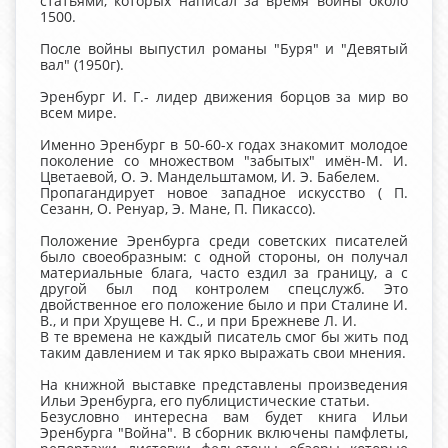
статьями, которых написал за время войны около
1500.
После войны выпустил романы "Буря" и "Девятый
вал" (1950г).
Эренбург И. Г.- лидер движения борцов за мир во
всем мире.
Именно Эренбург в 50-60-х годах знакомит молодое
поколение со множеством "забытых" имён-М. И.
Цветаевой, О. Э. Мандельштамом, И. Э. Бабелем.
Пропагандирует новое западное искусство ( П.
Сезанн, О. Ренуар, Э. Мане, П. Пикассо).
Положение Эренбурга среди советских писателей
было своеобразным: с одной стороны, он получал
материальные блага, часто ездил за границу, а с
другой был под контролем спецслужб. Это
двойственное его положение было и при Сталине И.
В., и при Хрущеве Н. С., и при Брежневе Л. И.
В те времена не каждый писатель смог бы жить под
таким давлением и так ярко выражать свои мнения.
На книжной выставке представлены произведения
Ильи Эренбурга, его публицистические статьи.
Безусловно интересна вам будет книга Ильи
Эренбурга "Война". В сборник включены памфлеты,