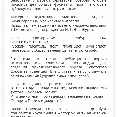
репортажи, листовки, фельетоны, обзоры, которые
писались для бойцов фронта и тыла. Некоторые
публикуются впервые по рукописям.
Материал подготовила Машкова Е. М., гл.
библиограф ЦБ.
Уважаемые читатели.
Представляем вашему вниманию книжную выставку
к 130-летию со дня рождения И. Г. Эренбурга.
Илья Григорьевич Эренбург (14.
01.1891г.-31.08.1967г.)
Русский писатель, поэт, публицист, журналист,
переводчик, общественный деятель, фотограф.
Его имя и талант публициста широко
использовались советской пропагандой для
создания привлекательного образа Советского
Союза за границей. В его статьях высоко звучала
вера в,, светлое будущее нового человека".
Он много ездил по стране и Европе.
В 1933 году в издательстве,, ИзоГиз" вышел его
фотоальбом "Мой Париж".
И именно ему принадлежат знаменитые слова :
"Увидеть Париж и умереть".
После прихода Гитлера к власти Эренбург
становится крупнейшим мастером антинацистской