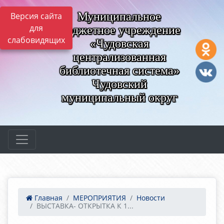
Муниципальное
Версия сайта
для
бюджетное учреждение
слабовидящих
«Чудовская
централизованная
библиотечная система»
Чудовский
муниципальный округ
Главная
МЕРОПРИЯТИЯ
Новости
ВЫСТАВКА- ОТКРЫТКА К 1...