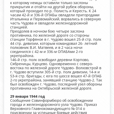
к которому немцы оставили только заслоны
прикрытия и отойти на другой рубеж обороны,
который проходил по р. Полисть и Кересть. К 24
часам 42-й и 336-й ОПАБы овладели пригородами
Итальянка и Первомайский, ворвались в северную
часть Чудова и овладели железнодорожной
станцией.
Преодолев в ночном бою четыре заслона
противника, по железной дороге со стороны
станции Торфяное в г. Чудово вошел 25-й стр. полк
44 стр. дивизии, которым командовал 26- летний
полковник В.И. Матвеев, и в 2 часа ночи
соединился с 42-м и 336-м ОПАБАми 2-го
укрепрайона.
146-й стр. полк освободил деревни Корпово,
Сябреницы, Курцево. Одновременно с северо-
востока по железной дороге Чудово- Волховстрой в
г. Чудово вступили 305-й стр. полк дивизии, 14-я и
53-я стр. бригады, с юга по шоссе вошел 47-й ОПАБ
2-го укрепрайона, занявший станцию Чудово-2. Так
был освобожден г. Чудово, последний узел обороны
противника на Октябрьской железной дороге.
29 января 1944 год
Сообщение Совинформбюро об освобождении
города и железнодорожного узла Чудово. Приказ
Верховного Главнокомандующего № 014 о
присвоении за успешные боевые действия