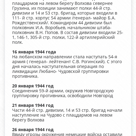
плацдармов на левом берегу Волхова севернее
Грузина, их позиции занимают полки 44-й стр.
дивизии и 14 и 53 стр. бригад, которые входили в
111- й стр. корпус 54 армии /генерал- майор Б.А.
Рождественский/. Командиром 44 дивизии был
полковник И.А. Воробьев, начальником штаба-
полковник В.Н. Попов. В состав дивизии входили 25-
1, 146-1, 305-й стр. полки, 122-й артиллерийский
полк.
16 января 1944 года
На любанском направлении стала наступать 54-я
армия ( генерал- лейтенант С.В. Рогинский). С этого
дня началась наступательная операция по
ликвидации Любано- Чудовской группировки
противника.
20 января 1944 год
Соединения 59-й армии, окружив Новгородскую
группировку противника, освободили Новгород
21 января 1944 год
Части 44-й стр. дивизии, 14 и 53 стр. бригад начали
наступление на Чудово с плацдармов на левом
берегу Волхова
26 января 1944 год
Ввиду угрозы окружения немецкие войска оставили