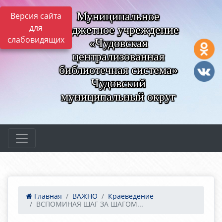
Муниципальное
Версия сайта
для
бюджетное учреждение
слабовидящих
«Чудовская
централизованная
библиотечная система»
Чудовский
муниципальный округ
Главная
ВАЖНО
Краеведение
ВСПОМИНАЯ ШАГ ЗА ШАГОМ...