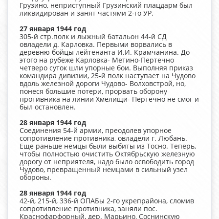
Грузино, неприступный Грузинский плацдарм был
ликвидирован и занят частями 2-го УР.
27 января 1944 год
305-й стр.полк и лыжный батальон 44-й СД
овладели д. Карловка. Первыми ворвались в
деревню бойцы лейтенанта И.И. Крамчанина. До
этого на рубеже Карловка- Метино-Пертечно
четверо суток шли упорные бои. Выполняя приказ
командира дивизии, 25-й полк наступает на Чудово
вдоль железной дороги Чудово- Волховстрой, но,
понеся большие потери, прорвать оборону
противника на линии Хмелищи- Пертечно не смог и
был остановлен.
28 января 1944 год
Соединения 54-й армии, преодолев упорное
сопротивление противника, овладели г. Любань.
Еще раньше немцы были выбиты из Тосно. Теперь,
чтобы полностью очистить Октябрьскую железную
дорогу от неприятеля, надо было освободить город
Чудово, превращенный немцами в сильный узел
обороны.
28 января 1944 год
42-й, 215-й, 336-й ОПАБы 2-го укрепрайона, сломив
сопротивление противника, заняли пос.
Краснофарфорный, дер. Марьино, Соснинскую