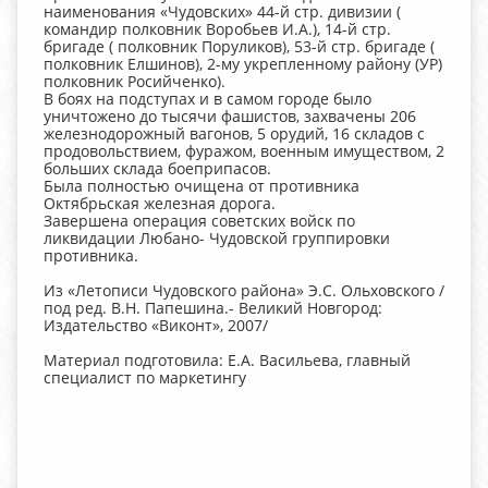
наименования «Чудовских» 44-й стр. дивизии (
командир полковник Воробьев И.А.), 14-й стр.
бригаде ( полковник Поруликов), 53-й стр. бригаде (
полковник Елшинов), 2-му укрепленному району (УР)
полковник Росийченко).
В боях на подступах и в самом городе было
уничтожено до тысячи фашистов, захвачены 206
железнодорожный вагонов, 5 орудий, 16 складов с
продовольствием, фуражом, военным имуществом, 2
больших склада боеприпасов.
Была полностью очищена от противника
Октябрьская железная дорога.
Завершена операция советских войск по
ликвидации Любано- Чудовской группировки
противника.
Из «Летописи Чудовского района» Э.С. Ольховского /
под ред. В.Н. Папешина.- Великий Новгород:
Издательство «Виконт», 2007/
Материал подготовила: Е.А. Васильева, главный
специалист по маркетингу