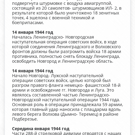
подвергнута штурмовке с воздуха авиагруппой,
состоящей из 20 самолетов- штурмовщиков ИЛ- 2, в
результате которой было уничтожено 18 зенитных
точек, 4 эшелона с военной техникой и
боеприпасами.
14 января 1944 год
Началась Ленинградско- Новгородская
наступательная операция советских войск, в ходе
которой соединения Ленинградского и Волховского
фронтов должны были разгромить войска 18 армии
противника, полностью снять блокаду Ленинграда,
освободить Новгород и Ленинградскую область.
14 января 1944 год
Начало Новгород- Лужской наступательной
операции советских войск, целью которой был
разгром правого фланга немецко- фашистской 18-й
армии и освобождение гг. Новгорода и Луга. Это
являлось составленной частью Ленинградско-
Новгородской наступательной операции 1944 года.
Основная роль в операции принадлежала 59 армии,
которая главный удар наносила с плацдарма вдоль
левого берега Волхова (Дымно- Теремец) в районе
Подберезье.
Середина января 1944 год
Части 288-й стрелковой дивизии отводятся с наших