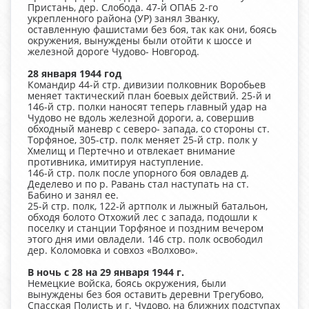
Пристань, дер. Слобода. 47-й ОПАБ 2-го
укрепленного района (УР) занял Званку,
оставленную фашистами без боя, так как они, боясь
окружения, вынуждены были отойти к шоссе и
железной дороге Чудово- Новгород.
28 января 1944 год
Командир 44-й стр. дивизии полковник Воробьев
меняет тактический план боевых действий. 25-й и
146-й стр. полки наносят теперь главный удар на
Чудово не вдоль железной дороги, а, совершив
обходный маневр с северо- запада, со стороны ст.
Торфяное, 305-стр. полк меняет 25-й стр. полк у
Хмелищ и Пертечно и отвлекает внимание
противника, имитируя наступление.
146-й стр. полк после упорного боя овладев д.
Деделево и по р. Равань стал наступать на ст.
Бабино и занял ее.
25-й стр. полк, 122-й артполк и лыжный батальон,
обходя болото Отхожий лес с запада, подошли к
поселку и станции Торфяное и поздним вечером
этого дня ими овладели. 146 стр. полк освободил
дер. Коломовка и совхоз «Волхово».
В ночь с 28 на 29 января 1944 г.
Немецкие войска, боясь окружения, были
вынуждены без боя оставить деревни Трегубово,
Спасская Полисть и г. Чудово, на ближних подступах