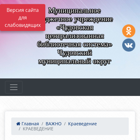
Муниципальное
Версия сайта
для
бюджетное учреждение
слабовидящих
«Чудовская
централизованная
библиотечная система»
Чудовский
муниципальный округ
Главная
ВАЖНО
Краеведение
КРАЕВЕДЕНИЕ