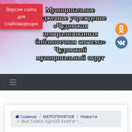
Муниципальное
Версия сайта
для
бюджетное учреждение
слабовидящих
«Чудовская
централизованная
библиотечная система»
Чудовский
муниципальный округ
Главная
МЕРОПРИЯТИЯ
Новости
ВЫСТАВКА ОДНОЙ КНИГИ "...