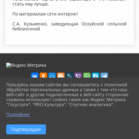
стать ему лучше.
По материалам сети интернет
С.А. Кузьменко, заведующая Оскуйской сельской
библиотекой
Пользуясь нашим сайтом, вы соглашаетесь с политикой
обработки персональных данных а также с тем что наш
веб-сайт и другие подключенные к веб-сайту сторонние
2026 г. chudovolibrary.ru
сервисы используют cookies такие как Яндекс Метрика,
Вход
"Госуслуги", "PRO.Культура", "Спутник аналитика".
Карта сайта
^
Политика обработки персональных данных
Подробнее
Сделано на KubCMS
Разработка и поддержка
Подтверждаю