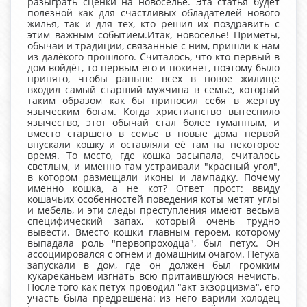
разыграть сценки на новоселье.
Эта статья будет
полезной как для счастливых обладателей нового
жилья, так и для тех, кто решил их поздравить с
этим важным событием.Итак, новоселье! Приметы,
обычаи и традиции, связанные с ним, пришли к нам
из далёкого прошлого. Считалось, что кто первый в
дом войдёт, то первым его и покинет, поэтому было
принято, чтобы раньше всех в новое жилище
входил самый старший мужчина в семье, который
таким образом как бы приносил себя в жертву
языческим богам. Когда христианство вытеснило
язычество, этот обычай стал более гуманным, и
вместо старшего в семье в новые дома первой
впускали кошку и оставляли её там на некоторое
время. То место, где кошка засыпала, считалось
светлым, и именно там устраивали "красный угол",
в котором размещали иконы и лампадку. Почему
именно кошка, а не кот? Ответ прост: ввиду
кошачьих особенностей поведения коты метят углы
и мебель, и эти следы преступления имеют весьма
специфический запах, который очень трудно
вывести. Вместо кошки главным героем, которому
выпадала роль "первопроходца", был петух. Он
ассоциировался с огнём и домашним очагом. Петуха
запускали в дом, где он должен был громким
кукареканьем изгнать всю притаившуюся нечисть.
После того как петух проводил "акт экзорцизма", его
участь была предрешена: из него варили холодец