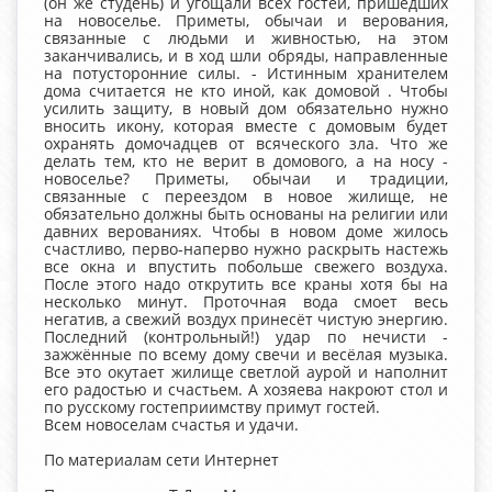
(он же студень) и угощали всех гостей, пришедших
на новоселье. Приметы, обычаи и верования,
связанные с людьми и живностью, на этом
заканчивались, и в ход шли обряды, направленные
на потусторонние силы. - Истинным хранителем
дома считается не кто иной, как домовой . Чтобы
усилить защиту, в новый дом обязательно нужно
вносить икону, которая вместе с домовым будет
охранять домочадцев от всяческого зла. Что же
делать тем, кто не верит в домового, а на носу -
новоселье? Приметы, обычаи и традиции,
связанные с переездом в новое жилище, не
обязательно должны быть основаны на религии или
давних верованиях. Чтобы в новом доме жилось
счастливо, перво-наперво нужно раскрыть настежь
все окна и впустить побольше свежего воздуха.
После этого надо открутить все краны хотя бы на
несколько минут. Проточная вода смоет весь
негатив, а свежий воздух принесёт чистую энергию.
Последний (контрольный!) удар по нечисти -
зажжённые по всему дому свечи и весёлая музыка.
Все это окутает жилище светлой аурой и наполнит
его радостью и счастьем. А хозяева накроют стол и
по русскому гостеприимству примут гостей.
Всем новоселам счастья и удачи.
По материалам сети Интернет