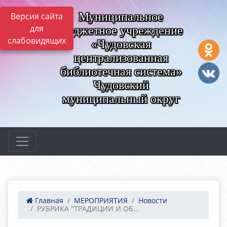
Муниципальное
Версия сайта
для
бюджетное учреждение
слабовидящих
«Чудовская
централизованная
библиотечная система»
Чудовский
муниципальный округ
Главная
МЕРОПРИЯТИЯ
Новости
РУБРИКА "ТРАДИЦИИ И ОБ...