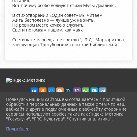
оставил.
Вот почему особо волнуют стихи Мусы Джалиля.
В стихотворении «Один совет» мы читаем:
Жить бесполезно — лучше уж не жить.
На ровном месте кочкою служить.
Свети потомкам нашим, как маяк,
Свети как человек, а не светляк",- Т.Д. Маргаритова,
заведующая Трегубовской сельской библиотекой
Пользуясь нашим сайтом, вы соглашаетесь с политикой
обработки персональных данных а также с тем что наш
веб-сайт и другие подключенные к веб-сайту сторонние
2026 г. chudovolibrary.ru
сервисы используют cookies такие как Яндекс Метрика,
Вход
"Госуслуги", "PRO.Культура", "Спутник аналитика".
Карта сайта
^
Политика обработки персональных данных
Подробнее