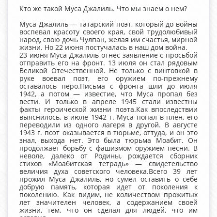
Кто же такой Муса Джалиль. Что мы знаем о нем?
Муса Джалиль — татарский поэт, который до войны
воспевал красоту своего края, свой трудолюбивый
народ, свою дочь Чулпан, желая им счастья, мирной
жизни. Но 22 июня постучалась в наш дом война.
23 июня Муса Джалиль отнес заявление с просьбой
отправить его на фронт. 13 июля он стал рядовым
Великой Отечественной. Не только с винтовкой в
руке воевал поэт, его оружием по-прежнему
оставалось перо.Письма с фронта шли до июля
1942, а потом — известие, что Муса пропал без
вести. И только в апреле 1945 стали известны
факты героической жизни поэта.Как впоследствии
выяснилось, в июле 1942 г. Муса попал в плен, его
переводили из одного лагеря в другой. В августе
1943 г. поэт оказывается в тюрьме, оттуда, и он это
знал, выхода нет. Это была тюрьма Моабит. Он
продолжает борьбу с фашизмом оружием песни. В
неволе, далеко от Родины, рождается сборник
стихов «Моабитская тетрадь» — свидетельство
величия духа советского человека.Всего 39 лет
прожил Муса Джалиль, но сумел оставить о себе
добрую память, которая идет от поколения к
поколению. Как видим, не количеством прожитых
лет значителен человек, а содержанием своей
жизни, тем, что он сделал для людей, что им