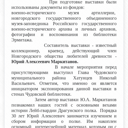
При подготовке выставки были
использованы документы из фондов:
военно-исторического музея артиллерии,
новгородского государственного объединенного
музея-заповедника Российского государственного
военно-исторического архива и личных архивов,
фотографии и воспоминания из библиотеки
Эрмитажа.
Составитель выставки - известный
коллекционер, краевед, действующий член
Новгородского общества любителей древности -
Юрий Алексеевич Маркитанов.
В начале мероприятия перед
присутствующими выступил Глава Чудовского
муниципального района Хатунцев Николай
Васильевич. Отметим, что именно он является
инициатором экспонирования данной выставки в
стенах Чудовской библиотеки.
Затем автор выставки Ю.А. Маркитанов
познакомил наших гостей с основными вехами
истории Лейб-гвардии Драгунского полка. Порядка
30 лет Юрий Алексеевич занимается изучением и
сбором информации о полке. Им накоплен
огромный интереснейший материал, которым он с