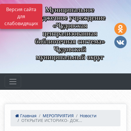
Муниципальное
Версия сайта
для
бюджетное учреждение
слабовидящих
«Чудовская
централизованная
библиотечная система»
Чудовский
муниципальный округ
Главная
МЕРОПРИЯТИЯ
Новости
ОТКРЫТИЕ ИСТОРИКО- ДОК...