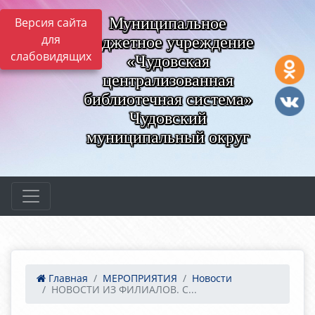
Муниципальное
Версия сайта
для
бюджетное учреждение
слабовидящих
«Чудовская
централизованная
библиотечная система»
Чудовский
муниципальный округ
Главная
МЕРОПРИЯТИЯ
Новости
НОВОСТИ ИЗ ФИЛИАЛОВ. С...