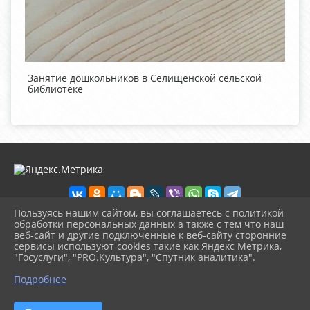
Занятие дошкольников в Селищенской сельской
библиотеке
Пользуясь нашим сайтом, вы соглашаетесь с политикой
обработки персональных данных а также с тем что наш
веб-сайт и другие подключенные к веб-сайту сторонние
2026 г. chudovolibrary.ru
сервисы используют cookies такие как Яндекс Метрика,
Вход
"Госуслуги", "PRO.Культура", "Спутник аналитика".
Карта сайта
^
Политика обработки персональных данных
Подробнее
Сделано на KubCMS