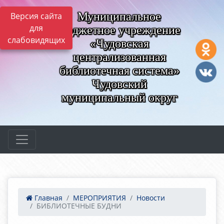
Муниципальное
Версия сайта
для
бюджетное учреждение
слабовидящих
«Чудовская
централизованная
библиотечная система»
Чудовский
муниципальный округ
Главная
МЕРОПРИЯТИЯ
Новости
БИБЛИОТЕЧНЫЕ БУДНИ