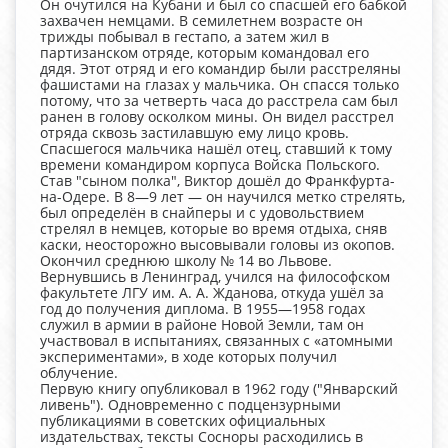
Он очутился на Кубани и был со спасшей его бабкой
захвачен немцами. В семилетнем возрасте он
трижды побывал в гестапо, а затем жил в
партизанском отряде, которым командовал его
дядя. Этот отряд и его командир были расстреляны
фашистами на глазах у мальчика. Он спасся только
потому, что за четверть часа до расстрела сам был
ранен в голову осколком мины. Он видел расстрел
отряда сквозь застилавшую ему лицо кровь.
Спасшегося мальчика нашёл отец, ставший к тому
времени командиром корпуса Войска Польского.
Став "сыном полка", Виктор дошёл до Франкфурта-
на-Одере. В 8—9 лет — он научился метко стрелять,
был определён в снайперы и с удовольствием
стрелял в немцев, которые во время отдыха, сняв
каски, неосторожно высовывали головы из окопов.
Окончил среднюю школу № 14 во Львове.
Вернувшись в Ленинград, учился на философском
факультете ЛГУ им. А. А. Жданова, откуда ушёл за
год до получения диплома. В 1955—1958 годах
служил в армии в районе Новой Земли, там он
участвовал в испытаниях, связанных с «атомными
экспериментами», в ходе которых получил
облучение.
Первую книгу опубликовал в 1962 году ("Январский
ливень"). Одновременно с подцензурными
публикациями в советских официальных
издательствах, тексты Сосноры расходились в