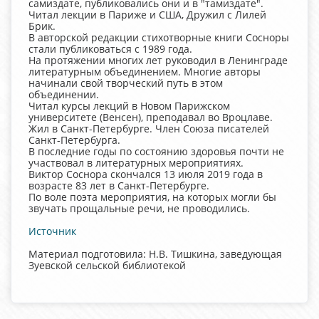
самиздате, публиковались они и в "тамиздате".
Читал лекции в Париже и США, Дружил с Лилей
Брик.
В авторской редакции стихотворные книги Сосноры
стали публиковаться с 1989 года.
На протяжении многих лет руководил в Ленинграде
литературным объединением. Многие авторы
начинали свой творческий путь в этом
объединении.
Читал курсы лекций в Новом Парижском
университете (Венсен), преподавал во Вроцлаве.
Жил в Санкт-Петербурге. Член Союза писателей
Санкт-Петербурга.
В последние годы по состоянию здоровья почти не
участвовал в литературных мероприятиях.
Виктор Соснора скончался 13 июля 2019 года в
возрасте 83 лет в Санкт-Петербурге.
По воле поэта мероприятия, на которых могли бы
звучать прощальные речи, не проводились.
Источник
Материал подготовила: Н.В. Тишкина, заведующая
Зуевской сельской библиотекой