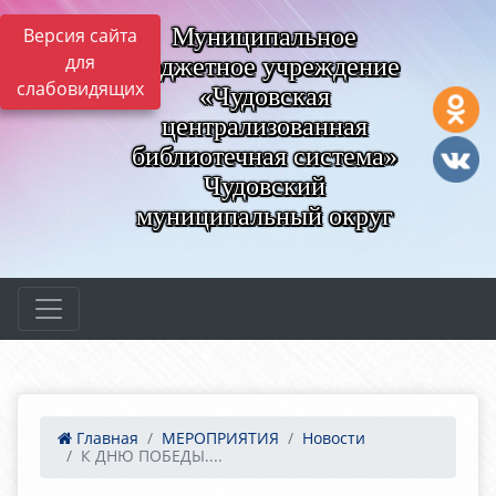
Муниципальное
Версия сайта
для
бюджетное учреждение
слабовидящих
«Чудовская
централизованная
библиотечная система»
Чудовский
муниципальный округ
Главная
МЕРОПРИЯТИЯ
Новости
К ДНЮ ПОБЕДЫ....