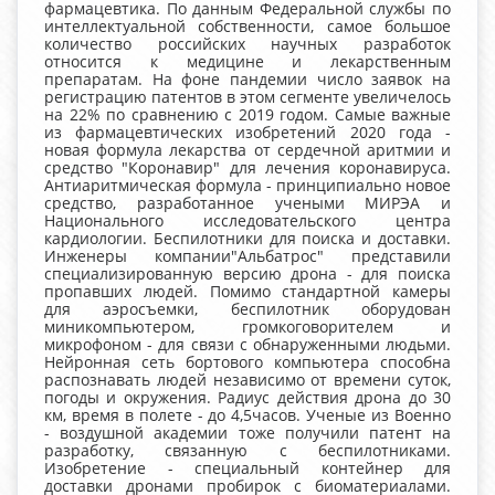
фармацевтика. По данным Федеральной службы по
интеллектуальной собственности, самое большое
количество российских научных разработок
относится к медицине и лекарственным
препаратам. На фоне пандемии число заявок на
регистрацию патентов в этом сегменте увеличелось
на 22% по сравнению с 2019 годом. Самые важные
из фармацевтических изобретений 2020 года -
новая формула лекарства от сердечной аритмии и
средство "Коронавир" для лечения коронавируса.
Антиаритмическая формула - принципиально новое
средство, разработанное учеными МИРЭА и
Национального исследовательского центра
кардиологии. Беспилотники для поиска и доставки.
Инженеры компании"Альбатрос" представили
специализированную версию дрона - для поиска
пропавших людей. Помимо стандартной камеры
для аэросъемки, беспилотник оборудован
миникомпьютером, громкоговорителем и
микрофоном - для связи с обнаруженными людьми.
Нейронная сеть бортового компьютера способна
распознавать людей независимо от времени суток,
погоды и окружения. Радиус действия дрона до 30
км, время в полете - до 4,5часов. Ученые из Военно
- воздушной академии тоже получили патент на
разработку, связанную с беспилотниками.
Изобретение - специальный контейнер для
доставки дронами пробирок с биоматериалами.