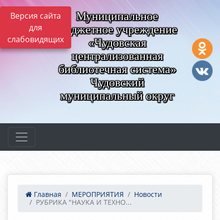
Муниципальное
Версия сайта
для
бюджетное учреждение
слабовидящих
«Чудовская
централизованная
библиотечная система»
Чудовский
муниципальный округ
Главная
МЕРОПРИЯТИЯ
Новости
РУБРИКА "НАУКА И ТЕХНО...