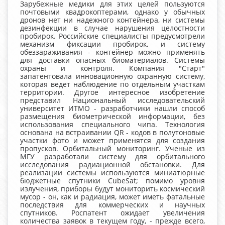
Зарубежные медики для этих целей пользуются
почтовыми квадрокоптерами, однако у обычных
дронов нет ни надежного контейнера, ни системы
дезинфекции в случае нарушения целостности
пробирок. Российские специалисты предусмотрели
механизм фиксации пробирок, и систему
обеззараживания - контейнер можно применять
для доставки опасных биоматериалов. Системы
охраны и контроля. Компания "Старт"
запатентовала инновационную охранную систему,
которая ведет наблюдение по отдельным участкам
территории. Другое интересное изобретение
представил Национальный исследовательский
университет ИТМО - разработчики нашли способ
размещения биометрической информации, без
использования специального чипа. Технология
основана на встраивании QR - кодов в полутоновые
участки фото и может применятся для создания
пропусков. Орбитальный мониторинг. Ученые из
МГУ разработали систему для орбитального
исследования радиационной обстановки. Для
реализации системы используются миниатюрные
бюджетные спутники CubeSat; помимо уровня
излучения, приборы будут мониторить космический
мусор - он, как и радиация, может иметь фатальные
последствия для коммерческих и научных
спутников. Роспатент ожидает увеличения
количества заявок в текущем году, - прежде всего,