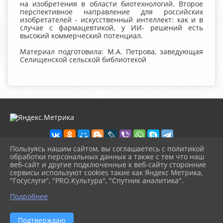
на изобретения в области биотехнологий. Второе
перспективное направление для российских
изобретателей - искусственный интеллект: как и в
случае с фармацевтикой, у ИИ- решений есть
высокий коммерческий потенциал.
Материал подготовила: М.А. Петрова, заведующая
Селищенской сельской библиотекой
Пользуясь нашим сайтом, вы соглашаетесь с политикой
обработки персональных данных а также с тем что наш
веб-сайт и другие подключенные к веб-сайту сторонние
2026 г. chudovolibrary.ru
сервисы используют cookies такие как Яндекс Метрика,
Вход
"Госуслуги", "PRO.Культура", "Спутник аналитика".
Карта сайта
^
Политика обработки персональных данных
Подробнее
Сделано на KubCMS
Разработка и поддержка
Подтверждаю