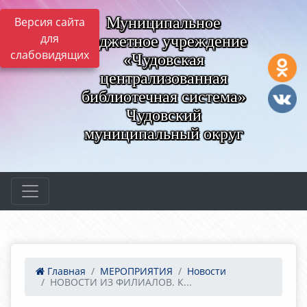
Муниципальное
Версия сайта
для
бюджетное учреждение
слабовидящих
«Чудовская
централизованная
библиотечная система»
Чудовский
муниципальный округ
Главная
МЕРОПРИЯТИЯ
Новости
НОВОСТИ ИЗ ФИЛИАЛОВ. К...