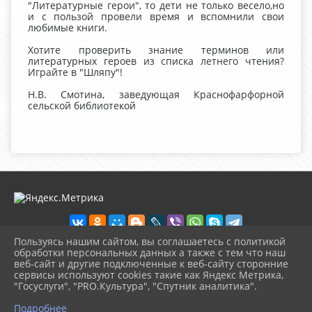
"Литературные герои", то дети не только весело,но
и с пользой провели время и вспомнили свои
любимые книги.
Хотите проверить знание терминов или
литературных героев из списка летнего чтения?
Играйте в "Шляпу"!
Н.В. Смотина, заведующая Краснофарфорной
сельской библиотекой
Пользуясь нашим сайтом, вы соглашаетесь с политикой
обработки персональных данных а также с тем что наш
веб-сайт и другие подключенные к веб-сайту сторонние
2026 г. chudovolibrary.ru
сервисы используют cookies такие как Яндекс Метрика,
Вход
"Госуслуги", "PRO.Культура", "Спутник аналитика".
Карта сайта
^
Политика обработки персональных данных
Подробнее