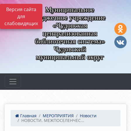
Муниципальное
Версия сайта
для
бюджетное учреждение
слабовидящих
«Чудовская
централизованная
библиотечная система»
Чудовский
муниципальный округ
Главная
МЕРОПРИЯТИЯ
Новости
НОВОСТИ. МЕЖПОСЕЛЕНЧЕС...