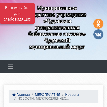
Муниципальное
Версия сайта
для
бюджетное учреждение
слабовидящих
«Чудовская
централизованная
библиотечная система»
Чудовский
муниципальный округ
Главная
МЕРОПРИЯТИЯ
Новости
НОВОСТИ. МЕЖПОСЕЛЕНЧЕС...