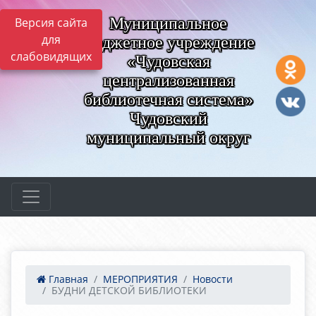
Муниципальное
Версия сайта
для
бюджетное учреждение
слабовидящих
«Чудовская
централизованная
библиотечная система»
Чудовский
муниципальный округ
Главная
МЕРОПРИЯТИЯ
Новости
БУДНИ ДЕТСКОЙ БИБЛИОТЕКИ