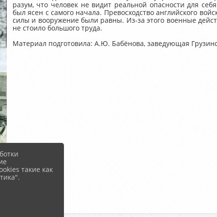
разум, что человек не видит реальной опасности для себя
был ясен с самого начала. Превосходство английского войс
силы и вооружение были равны. Из-за этого военные действ
не стоило большого труда.
Материал подготовила: А.Ю. Бабёнова, заведующая Грузинс
ботки
ие
okies такие как
тика".