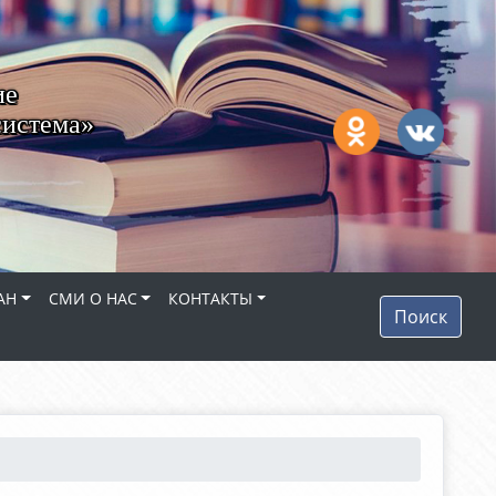
ие
система»
АН
СМИ О НАС
КОНТАКТЫ
Поиск