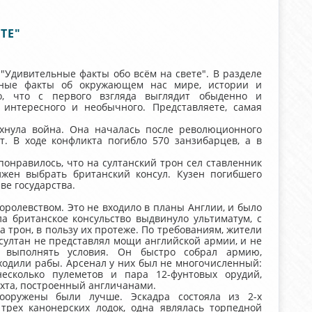
ТЕ"
"Удивительные факты обо всём на свете". В разделе
ьные факты об окружающем нас мире, истории и
о, что с первого взгляда выглядит обыденно и
интересного и необычного. Представляете, самая
ыхнула война. Она началась после революционного
т. В ходе конфликта погибло 570 занзибарцев, а в
понравилось, что на султанский трон сел ставленник
олжен выбрать британский консул. Кузен погибшего
ве государства.
ролевством. Это не входило в планы Англии, и было
а британское консульство выдвинуло ультиматум, с
 трон, в пользу их протеже. По требованиям, жители
султан не представлял мощи английской армии, и не
я выполнять условия. Он быстро собрал армию,
ходили рабы. Арсенал у них был не многочисленный:
несколько пулеметов и пара 12-фунтовых орудий,
яхта, построенный англичанами.
ооружены были лучше. Эскадра состояла из 2-х
трех канонерских лодок, одна являлась торпедной