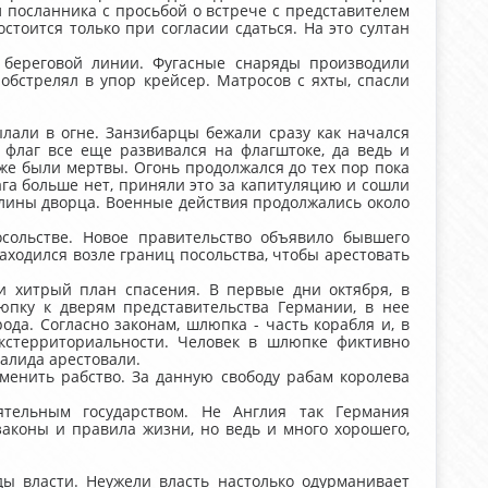
л посланника с просьбой о встрече с представителем
стоится только при согласии сдаться. На это султан
о береговой линии. Фугасные снаряды производили
бстрелял в упор крейсер. Матросов с яхты, спасли
лали в огне. Занзибарцы бежали сразу как начался
, флаг все еще развивался на флагштоке, да ведь и
уже были мертвы. Огонь продолжался до тех пор пока
ага больше нет, приняли это за капитуляцию и сошли
лины дворца. Военные действия продолжались около
сольстве. Новое правительство объявило бывшего
аходился возле границ посольства, чтобы арестовать
и хитрый план спасения. В первые дни октября, в
пку к дверям представительства Германии, в нее
ода. Согласно законам, шлюпка - часть корабля и, в
экстерриториальности. Человек в шлюпке фиктивно
Халида арестовали.
тменить рабство. За данную свободу рабам королева
ятельным государством. Не Англия так Германия
законы и правила жизни, но ведь и много хорошего,
ды власти. Неужели власть настолько одурманивает