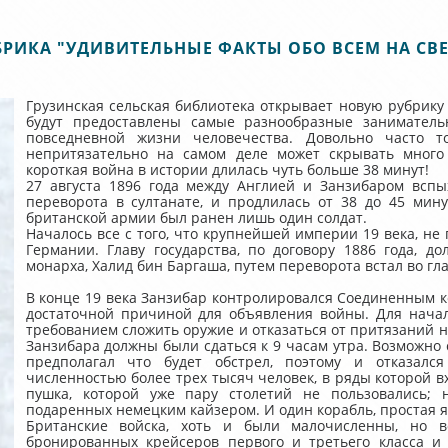
БРИКА "УДИВИТЕЛЬНЫЕ ФАКТЫ ОБО ВСЕМ НА СВЕ
Грузинская сельская библиотека открывает новую рубрику 
будут предоставлены самые разнообразные занимател
повседневной жизни человечества. Довольно часто т
непритязательно на самом деле может скрывать много 
короткая война в истории длилась чуть больше 38 минут!
27 августа 1896 года между Англией и Занзибаром всп
переворота в султанате, и продлилась от 38 до 45 мину
британской армии был ранен лишь один солдат.
Началось все с того, что крупнейшей империи 19 века, не 
Германии. Главу государства, по договору 1886 года, д
монарха, Халид бин Баргаша, путем переворота встал во гла
В конце 19 века Занзибар контролировался Соединенным ко
достаточной причиной для объявления войны. Для начал
требованием сложить оружие и отказаться от притязаний на
Занзибара должны были сдаться к 9 часам утра. Возможно 
предполагал что будет обстрел, поэтому и отказалс
численностью более трех тысяч человек, в ряды которой в
пушка, которой уже пару столетий не пользовались; 
подаренных немецким кайзером. И один корабль, простая 
Британские войска, хоть и были малочисленны, но в
бронированных крейсеров первого и третьего класса и 