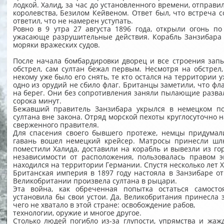
лодкой. Халид, за час до установленного времени, отправи
королевства, Безилом Кейвеном. Ответ был, что встреча со
ответил, что не намерен уступать.
Ровно в 9 утра 27 августа 1896 года, открыли огонь п
ужасающе разрушительные действия. Корабль Занзибара о
моряки вражеских судов.
После начала бомбардировки дворец и все строения запы
обстрел, сам султан бежал первым. Несмотря на обстрел
некому уже было его снять, те кто остался на территории 
одно из орудий не сбило флаг. Британцы заметили, что фл
на берег. Они без сопротивления заняли пылающие разва
сорока минут.
Бежавший правитель Занзибара укрылся в немецком по
султана вне закона. Отряд морской пехоты круглосуточно н
сверженного правителя.
Для спасения своего бывшего протеже, немцы придумал
гавань вошел немецкий крейсер. Матросы принесли шлю
поместили Халида, доставили на корабль и вывезли из гор
независимости от расположения, пользовалась правом 
находился на территории Германии. Спустя несколько лет 
Британская империя в 1897 году настояла в Занзибаре о
Великобритании произвела султана в рыцари.
Эта война, как обреченная попытка остаться самосто
установила бы свои устои. Да, Великобритания принесла 
чего не хватало в этой стране: освобождение рабов,
технологии, оружие и многое другое.
Столько людей погибло из-за глупости, упрямства и жаж