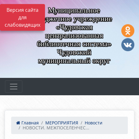
Муниципальное
Версия сайта
для
бюджетное учреждение
слабовидящих
«Чудовская
централизованная
библиотечная система»
Чудовский
муниципальный округ
Главная
МЕРОПРИЯТИЯ
Новости
НОВОСТИ. МЕЖПОСЕЛЕНЧЕС...