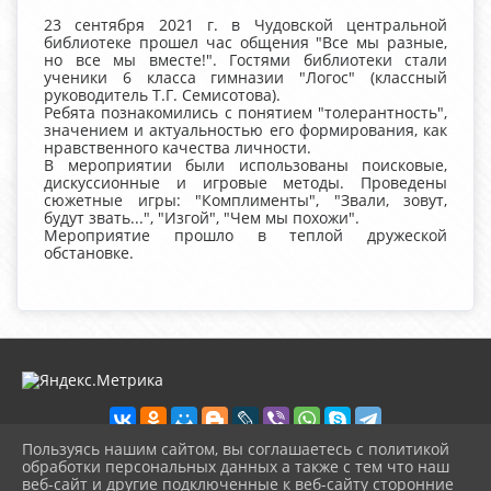
23 сентября 2021 г. в Чудовской центральной
библиотеке прошел час общения "Все мы разные,
но все мы вместе!". Гостями библиотеки стали
ученики 6 класса гимназии "Логос" (классный
руководитель Т.Г. Семисотова).
Ребята познакомились с понятием "толерантность",
значением и актуальностью его формирования, как
нравственного качества личности.
В мероприятии были использованы поисковые,
дискуссионные и игровые методы. Проведены
сюжетные игры: "Комплименты", "Звали, зовут,
будут звать...", "Изгой", "Чем мы похожи".
Мероприятие прошло в теплой дружеской
обстановке.
Пользуясь нашим сайтом, вы соглашаетесь с политикой
обработки персональных данных а также с тем что наш
веб-сайт и другие подключенные к веб-сайту сторонние