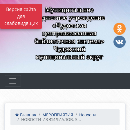
Муниципальное
Версия сайта
для
бюджетное учреждение
слабовидящих
«Чудовская
централизованная
библиотечная система»
Чудовский
муниципальный округ
Главная
МЕРОПРИЯТИЯ
Новости
НОВОСТИ ИЗ ФИЛИАЛОВ. З...