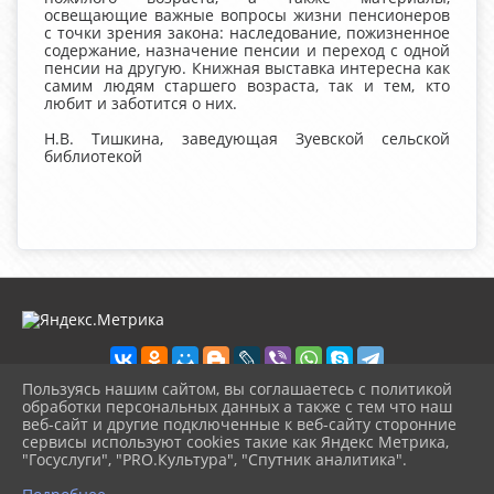
освещающие важные вопросы жизни пенсионеров
с точки зрения закона: наследование, пожизненное
содержание, назначение пенсии и переход с одной
пенсии на другую. Книжная выставка интересна как
самим людям старшего возраста, так и тем, кто
любит и заботится о них.
Н.В. Тишкина, заведующая Зуевской сельской
библиотекой
Пользуясь нашим сайтом, вы соглашаетесь с политикой
обработки персональных данных а также с тем что наш
веб-сайт и другие подключенные к веб-сайту сторонние
2026 г. chudovolibrary.ru
сервисы используют cookies такие как Яндекс Метрика,
Вход
"Госуслуги", "PRO.Культура", "Спутник аналитика".
Карта сайта
^
Политика обработки персональных данных